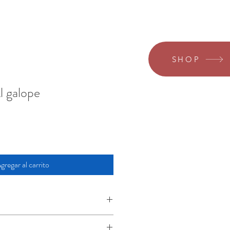
SHOP
l galope
gregar al carrito