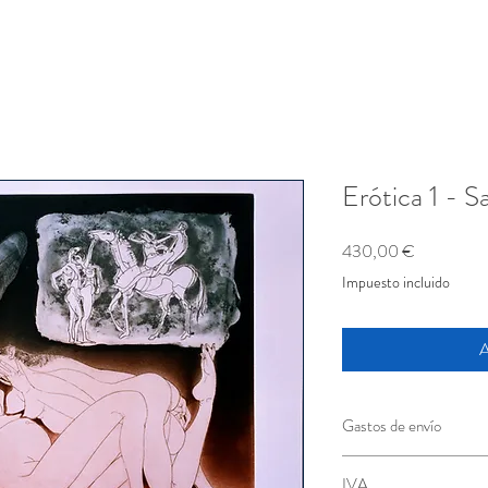
Erótica 1 - S
Precio
430,00 €
Impuesto incluido
A
Gastos de envío
Incluidos
IVA