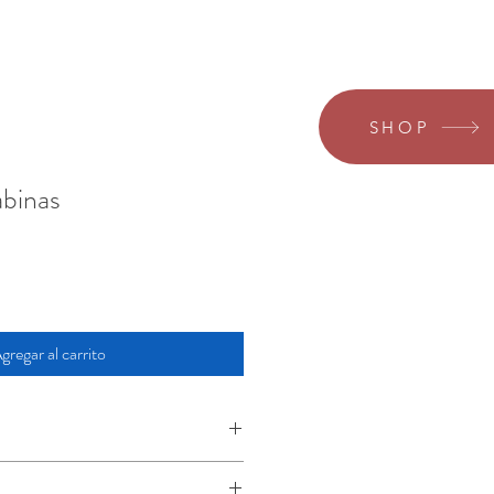
SHOP
abinas
gregar al carrito